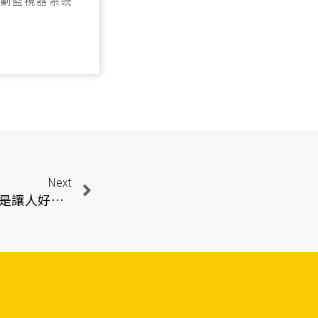
劃監視器系統
Next
讓年邁的長輩獨居在家，總是讓人好擔心