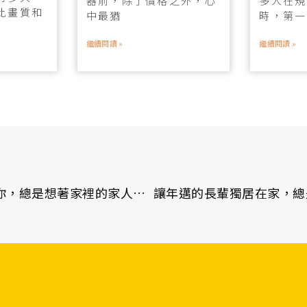
器前，除了價格之外，心
多人在規
比畫質和
中最猶
時，第一
繼續閱讀 »
繼續閱讀 »
在外工作的你，總是想著家裡的家人或寵物嗎？