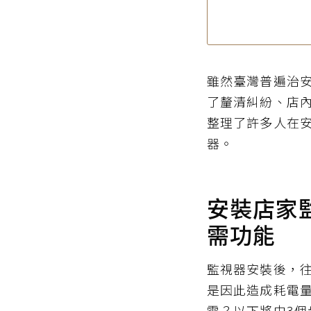
雖然臺灣普遍治
了釐清糾紛、店
整理了許多人在
器。
安裝店家
需功能
監視器安裝後，往
是因此造成耗電
電？以下將由3