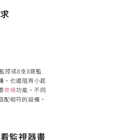
需求
監控或8支8路監
護，也遏阻宵小起
要
夜視
功能，不同
搭配相符的設備，
觀看監視器畫