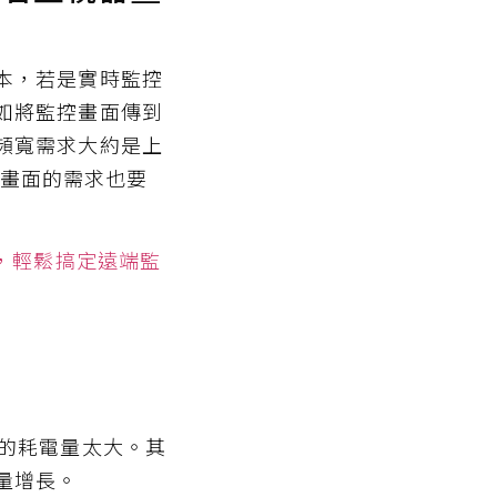
本，若是實時監控
如將監控畫面傳到
頻寬需求大約是上
傳送畫面的需求也要
，輕鬆搞定遠端監
作的耗電量太大。其
量增長。