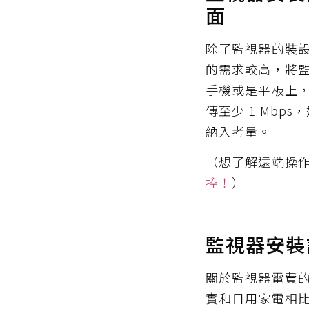
面
除了監視器的裝
的需求較高，將
手機或是平板上
傳至少 1 Mbp
納入考量。
（想了解遠端操
控！
）
監視器安裝
關於監視器電費的
實和日用家電相