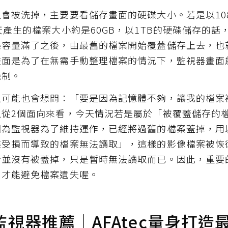
會被洗掉，主要要看儲存畫面的硬碟大小。若是以10
天產生的檔案大小約是60GB，以1TB的硬碟儲存的話
碟容量滿了之後，由最舊的檔案開始覆蓋儲存上去，也
畫面是為了在無需手動整理檔案的情況下，監視器畫面
機制。
人可能也會想問：「要是因為記憶體不夠，讓我的檔案
以從2個面向來看，今天情況若是屬於「被覆蓋儲存的
因為監視器為了維持運作，已經將過舊的檔案蓋掉，用
碟受損而導致的檔案無法讀取」，這樣的影像檔案被恢
身並沒有被蓋掉，只是暫時無法讀取而已。因此，重要
，才能避免檔案遺失喔。
視器推薦｜AFAtec量身打造