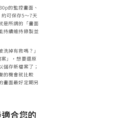
80p的監控畫面、
，約可保存5～7天
就是所謂的「畫面
能持續維持錄製並
被洗掉有救嗎？」
檔案」，想要還原
以儲存新檔案了；
復的機會就比較
的畫面最好定期另
最適合您的