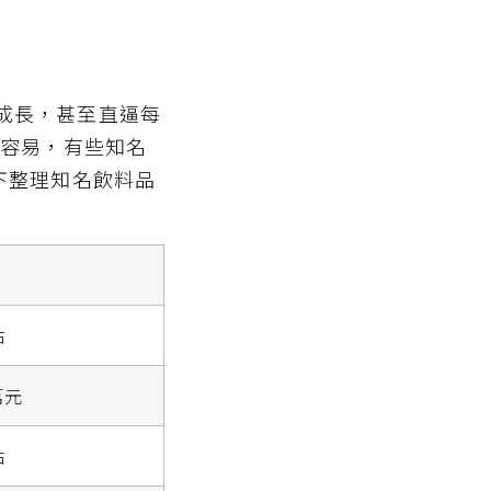
成長，甚至直逼每
往容易，有些知名
下整理知名飲料品
右
萬元
右