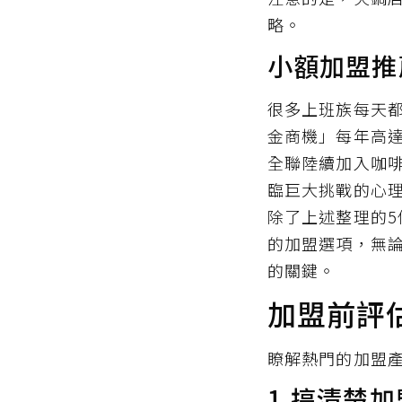
略。
小額加盟推
很多上班族每天
金商機」每年高達
全聯陸續加入咖
臨巨大挑戰的心
除了上述整理的
的加盟選項，無
的關鍵。
加盟前評
瞭解熱門的加盟
1.搞清楚