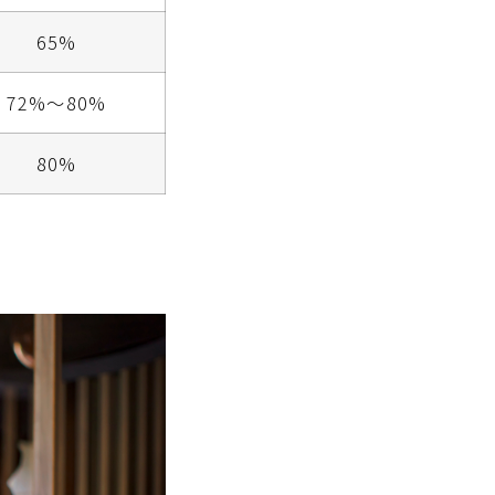
65%
72%～80%
80%