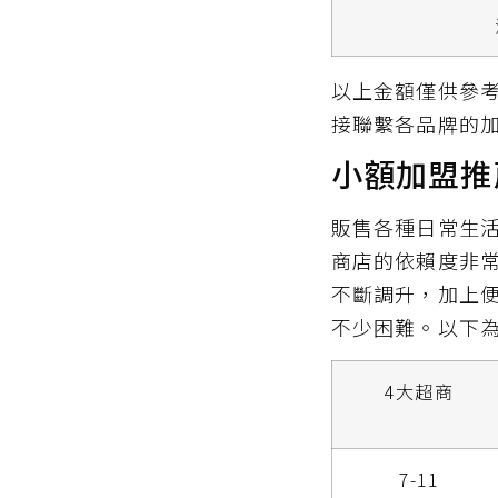
以上金額僅供參
接聯繫各品牌的
小額加盟推
販售各種日常生
商店的依賴度非
不斷調升，加上
不少困難。以下
4大超商
7-11