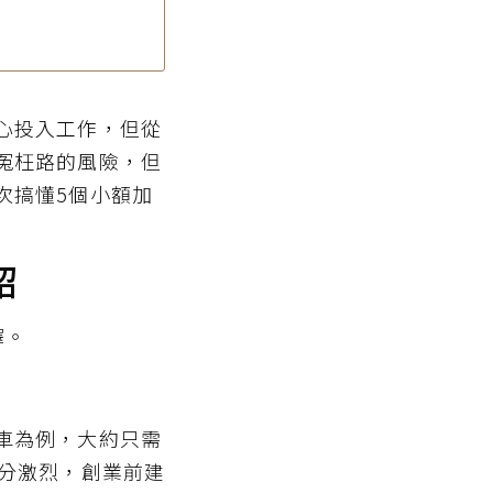
心投入工作，但從
冤枉路的風險，但
次搞懂5個小額加
紹
擇。
車為例，大約只需
十分激烈，創業前建