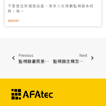
不管是住家還是店面，很多人在規劃監視器系統
時，第一
繼續閱讀 »
Previous
Next
監視器畫質差怎麼辦？從解析度選擇到畫質設定技巧一次搞懂
監視器主機怎麼選？監視器差異與選購攻略一篇看懂！