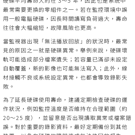
硬碟平均壽命大約在 3～5 年，因此也是系統中
最常需要更換的零組件之一。若在監控環境中誤
用一般電腦硬碟，因長時間讀寫負荷過大，壽命
往往會大幅縮短，故障風險也更高。
當監視器出現「無法播放回放」的狀況時，最常
見的原因之一就是硬碟異常。舉例來說，硬碟壞
軌可能造成部分檔案遺失；若容量已滿卻未設定
自動覆蓋，新的影像也可能無法寫入；此外，線
材接觸不良或系統設定異常，也都會導致錄影失
敗。
為了延長硬碟使用壽命，建議定期檢查硬碟的運
作狀況，例如監控溫度是否維持在合理範圍（約
20～25 度），並留意是否出現讀取異常或檔案錯
誤。對於重要的錄影資料，最好定期備份到其他