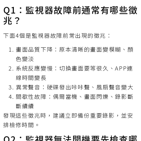
Q1：監視器故障前通常有哪些徵
兆？
下面4個是監視器故障前常出現的徵兆：
畫面品質下降：原本清晰的畫面變模糊、顏
色變淡
系統反應變慢：切換畫面要等很久、APP連
線時間變長
異常聲音：硬碟發出咔咔聲、風扇聲音變大
間歇性故障：偶爾當機、畫面閃爍、錄影斷
斷續續
發現這些徵兆時，建議立即備份重要錄影，並安
排檢修時間。
Q2：監視器無法開機要先檢查哪